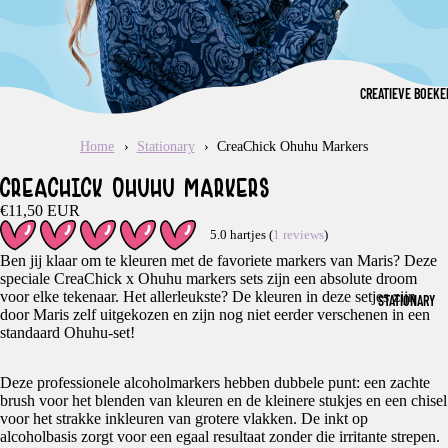
CREATIEVE BOEKE
Home
Stationary
CreaChick Ohuhu Markers
CREACHICK OHUHU MARKERS
€11,50 EUR
5.0 hartjes (
1 reviews
)
Ben jij klaar om te kleuren met de favoriete markers van Maris? Deze
speciale CreaChick x Ohuhu markers sets zijn een absolute droom
voor elke tekenaar. Het allerleukste? De kleuren in deze setjes zijn
STATIONARY
door Maris zelf uitgekozen en zijn nog niet eerder verschenen in een
standaard Ohuhu-set!
Deze professionele alcoholmarkers hebben dubbele punt: een zachte
brush voor het blenden van kleuren en de kleinere stukjes en een chisel
voor het strakke inkleuren van grotere vlakken. De inkt op
alcoholbasis zorgt voor een egaal resultaat zonder die irritante strepen.