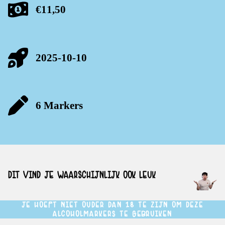
€11,50
2025-10-10
6 Markers
DIT VIND JE WAARSCHIJNLIJK OOK LEUK
JE HOEFT NIET OUDER DAN 18 TE ZIJN OM DEZE
ALCOHOLMARKERS TE GEBRUIKEN