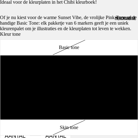
Ideaal voor de kleurplaten in het Chibi kleurboek!
Of je nu kiest voor de warme Sunset Vibe, de vrolijke Pink Tone of de
MERCHANDISE
handige Basic Tone: elk pakketje van 6 markers geeft je een uniek
kleurenpalet om je illustraties en de kleurplaten tot leven te wekken.
Kleur tone
Basic tone
Sunset Vibe
Blue tone
NIEUWS
Purple tone
Pink tone
Skin tone
AANTAL
AANTAL