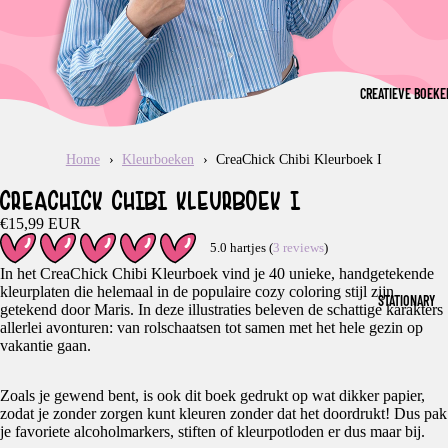
CREATIEVE BOEKE
Home
Kleurboeken
CreaChick Chibi Kleurboek I
CREACHICK CHIBI KLEURBOEK I
€15,99 EUR
5.0 hartjes (
3 reviews
)
In het CreaChick Chibi Kleurboek vind je 40 unieke, handgetekende
kleurplaten die helemaal in de populaire cozy coloring stijl zijn
STATIONARY
getekend door Maris. In deze illustraties beleven de schattige karakters
allerlei avonturen: van rolschaatsen tot samen met het hele gezin op
vakantie gaan.
Zoals je gewend bent, is ook dit boek gedrukt op wat dikker papier,
zodat je zonder zorgen kunt kleuren zonder dat het doordrukt! Dus pak
je favoriete alcoholmarkers, stiften of kleurpotloden er dus maar bij.