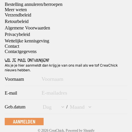
Bestelling annuleren/herroepen
Meer weten
Verzendbeleid
Retourbeleid
Algemene Voorwaarden
Privacybeleid
Wettelijke kennisgeving
Contact
Contactgegevens
WIL JE MAIL ONTVANGEN?
Als je je hier aanmeldt dan krijg je van ons mail als we tof CreaChick
nieuws hebben.
Voornaam
Privacybeleid
Terugbetalingsbeleid
E-mail
Algemene voorwaarden
Geb.datum
/
Verzendbeleid
Contactgegevens
AANMELDEN
Wettelijke kennisgeving
© 2026
CreaChick
, Powered by Shopify