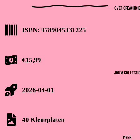
OVER CREACHICK
ISBN: 9789045331225
€15,99
JOUW COLLECTI
2026-04-01
40 Kleurplaten
MEER